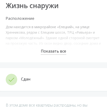
Жизнь снаружи
Расположение
Дом находится в микрорайоне «Елецкий», на улице
Хренникова, рядом с Елецким шоссе, ТРЦ «Ривьера» и
парком «Молодёжный». Здание одной стороной смотрит
на проезжую часть. Из окон видно двор, соседние дома и
дорогу. Это экологически чистая часть города.
Показать все
Транспортная доступность
ЖК имеет удобную транспортную развязку. По
Хренникова можно быстро попасть на Елецкое шоссе, а
Сдан
оттуда с кольца на улицы Катукова или Московскую. В
центр города автомобилисты смогут добраться через
Московскую по Гагарина или через Катукова по
проспекту Победы. С проспекта Победы есть поворот на
НЛМК, а с Катукова – на Воронежское шоссе. До новой
В этом доме все квартиры распроданы, но вы