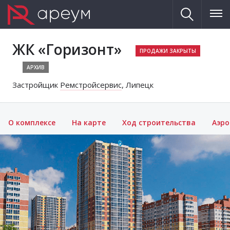
ЖК «Горизонт»
АРХИВ
Застройщик
Ремстройсервис
, Липецк
О комплексе
На карте
Ход строительства
Аэр