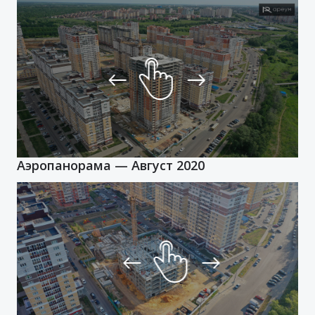
установке сантехники. Раскинута горизонтальная
разводка отопления. Электрика разведена, розетки
установлены.
Энергоэффективность
Есть индивидуальные приборы учета коммунальных
услуг, так что жители каждой из квартир платят за
электроэнергию и отопление по индивидуальным счетам
в зависимости от того, сколько ими было потрачено.
Лоджии утеплены специально таким образом, чтобы
Аэропанорама — Август 2020
удерживать тепло холодными зимами. В совокупности
это позволяет максимально сэкономить на
коммунальных платежах.
Безопасность
В ЖК «Горизонт» предусмотрена гостевая парковка,
поэтому автомобилисты всегда могут проверить из окна
сохранность своего транспорта. Рядом с микрорайоном
«Елецкий» находятся гаражные кооперативы «Ладушка»,