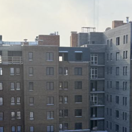
район бизнес-класса, в котором
 выложены "баварской кладкой", что
рким.
и высотой более 3 метров. Есть одно-,
вневые квартиры и квартиры с
ия для хранения колясок и
 Поэтому на территории ЖК
кого сада и школы. Есть и
 центр, рестораны, ледовая арена,
"двор без машин" и к подъездной
ить дом, чтобы попасть в него.