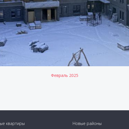
ивности. Чтобы жильцы не зависели от
ту за коммунальные услуги, в каждой
ам решает, сколько тепла ему
ьцов, кто хочет минимизировать
ом паркинге есть станции для зарядки
Февраль 2025
ые квартиры
Новые районы