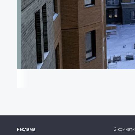
Здание относится к высокому классу энергоэффект
отопительного сезона и сами контролировали опла
квартире есть отопительный котел. Потребитель с
необходимо.
Безопасность
Территория района "Авторский" закрытая. Для жил
воздействие на окружающую среду, в многоуровнев
электромобилей.
Cообщить о неточности в описании
Реклама
2-комнатн