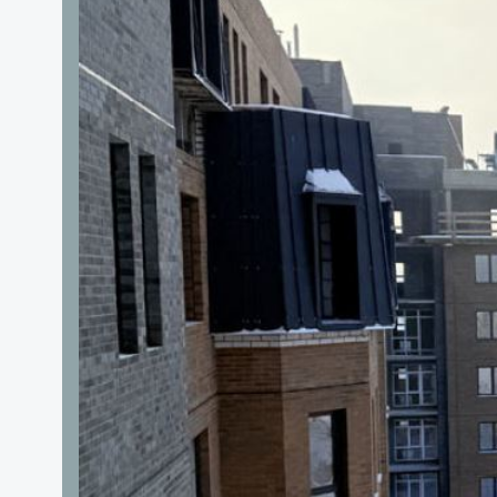
Конструкция дома
ЖК "Авторский" - это монолитно-кирпичный жилой 
запланировано 3 корпуса разной этажности. Стены
делает фасад привлекательным и по-особенному я
Квартиры имеют 50 проектных планировок и потолк
двух-, трех-, четырехкомнатные квартиры, двухуро
террасами или верандами. Есть отдельные помещен
велосипедов.
В ЖК все продумано для комфортного проживания.
разработчиками запланировано строительство детс
коммерческие помещения: торгово-развлекательный
физкультурно-оздоровительный комплекс.
Сквозные подъезды позволят попадать в закрытый 
дороге. Что очень удобно и не нужно пешком обход
Энергоэффективность