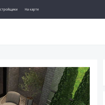
астройщики
На карте