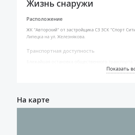
Жизнь снаружи
Расположение
ЖК "Авторский" от застройщика СЗ ЗСК "Спорт Сит
Липецка на ул. Железнякова.
Транспортная доступность
Ближайшая остановка общественного транспорта "
Показать в
от ЖК "Авторский". Здесь можно сесть на автобус №
проходящие через главные улицы Липецка. До жел
минут езды.
Здоровье и образование
На карте
Средняя школа №14 в 900 м, пешком дорога займет 1
900 м - музыкальная школа №9, добраться можно за
в 2 км от ЖК "Авторский". Чуть дальше два филиала 
Дмитрия Фурсова, 1 и 3. Расстояние в 2,5 км можно