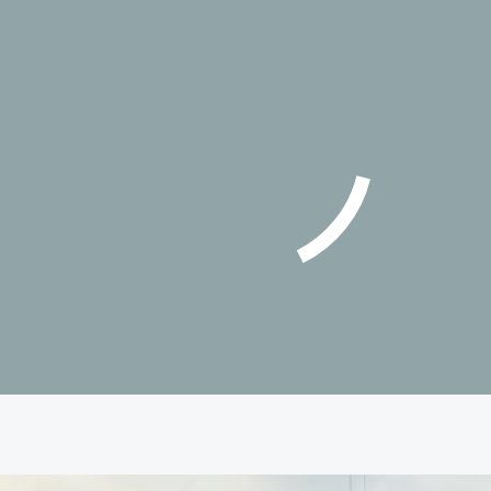
зды на машине. До детской
ринский сквер. Для отдыха семьей -
н в 1,5 км. или в сквер им. Маркова на
ские городки. Можно выбрать и более
, велосипедах. Для посетителей с
площадка с беседкой для выгула
го дышать очень легко и приятно.
ехать 12 минут. Рядом с ЖК
 "Магнит" и "Пятерочка".
сито-рю", есть группы и для самых
ть клуб "Твое самбо". В 7 минутах в
комплекс "Спортивный город". В нём
. И особенная гордость комплекса - 25-