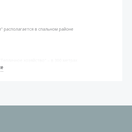
и" располагается в спальном районе
Тепличное хозяйство" – в 300 метрах
се
 11 и маршрутки № 321, 323, 332, 379,
езнодорожного вокзала на машине 14
0 минут, а на машине - 2 минуты. В
 9 минут. Детский садик №25 находится
детского садика "Стартум", на ул.
 преодолеть за 6 минут на машине.