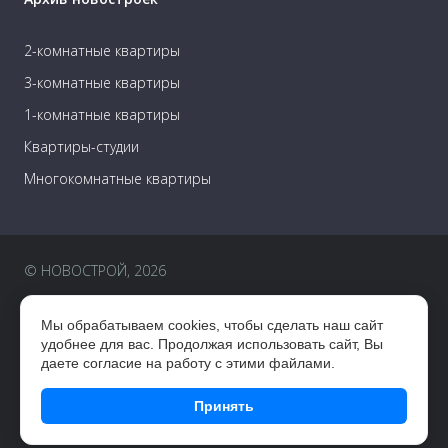
2-комнатные квартиры
3-комнатные квартиры
1-комнатные квартиры
Квартиры-студии
Многокомнатные квартиры
© НОВОСТРОЙ, 2026
Пользовательское соглашение
Мы обрабатываем cookies, чтобы сделать наш сайт
Правовая информация
удобнее для вас. Продолжая использовать сайт, Вы
даете согласие на работу с этими файлами.
Разработка сайта —
CUBA
Принять
Сайт использует счётчик Яндекс Метрика Регистрационный номер
СМИ ЭЛ № ФС77-72761 выдан 04.05.2018