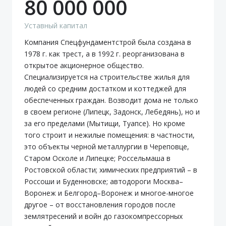
80 000 000
Уставный капитал
Компания Спецфундаментстрой была создана в
1978 г. как трест, а в 1992 г. реорганизована в
открытое акционерное общество.
Специализируется на строительстве жилья для
людей со средним достатком и коттеджей для
обеспеченных граждан. Возводит дома не только
в своем регионе (Липецк, Задонск, Лебедянь), но и
за его пределами (Мытищи, Туапсе). Но кроме
того строит и нежилые помещения: в частности,
это объекты черной металлургии в Череповце,
Старом Осколе и Липецке; Россельмаша в
Ростовской области; химических предприятий – в
Россоши и Буденновске; автодороги Москва–
Воронеж и Белгород–Воронеж и многое-многое
другое – от восстановления городов после
землятресений и войн до газокомпрессорных