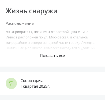
Жизнь снаружи
Расположение
ЖК «Приоритет», позиция 4 от застройщика ЖБИ-2
Инвест расположен по ул. Московская, в спальном
микрорайоне в северо-западной части города Липецка.
Вблизи Елецкое шоссе. Комплекс находится в удалении
от промышленных объектов города, рядом дачные
Показать все
посёлки, садоводство и ферма, которая занимается
озеленением города. Через дорогу старинная дубовая
роща, в ней можно устроить пикник на свежем воздухе с
друзьями или семьёй.
Скоро сдача
Транспортная доступность
I квартал 2025г.
Рядом с домом расположены крупные транспортные
артерии, по которым автомобили и автобусы выезжают